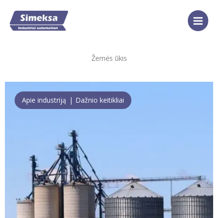
Pereiti
prie
turinio
Žemės ūkis
Apie industriją
Dažnio keitikliai