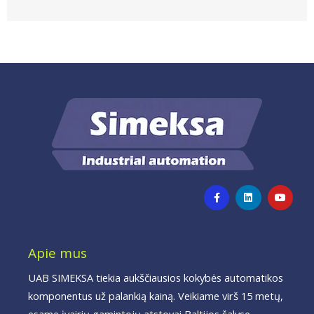
F
L
Y
a
i
o
c
n
u
e
k
t
b
e
u
o
d
b
o
i
e
Apie mus
k
n
-
f
UAB SIMEKSA tiekia aukščiausios kokybės automatikos
komponentus už palankią kainą. Veikiame virš 15 metų,