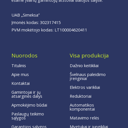
esame įvairių gamintojų atstovai Baltijos šalyse.
UAB „Simeksa”
Įmonės kodas: 302317415
PVM mokėtojo kodas: LT100004620411
Nuorodos
Visa produkcija
Titulinis
Dažnio keitikliai
Apie mus
Švelnaus paleidimo
įrenginiai
Kontaktai
Elektros varikliai
Gamintojai ir jų
atsarginės dalys
Reduktoriai
Apmokėjimo būdai
Automatikos
komponentai
Paslaugų teikimo
sąlygos
Matavimo relės
Garantijos sąlygos
Mygtukai ir jungikliai