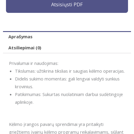
Atsisiųsti PDF
Aprašymas
Atsiliepimai (0)
Privalumai ir naudojimas:
Tikslumas: užtikrina tikslias ir saugias kėlimo operacijas.
Didelis sukimo momentas: gali lengvai valdyti sunkius
krovinius.
Patikimumas: Sukurtas nuolatiniam darbui sudėtingoje
aplinkoje.
Kėlimo įrangos pavarų sprendimai yra pritaikyti
griežtiems įvairių kėlimo programų reikalavimams, siūlant