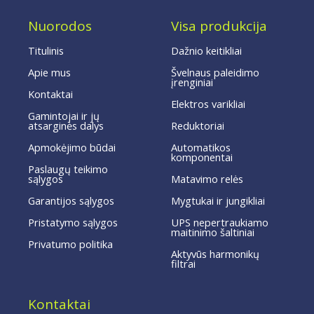
Nuorodos
Visa produkcija
Titulinis
Dažnio keitikliai
Apie mus
Švelnaus paleidimo
įrenginiai
Kontaktai
Elektros varikliai
Gamintojai ir jų
atsarginės dalys
Reduktoriai
Apmokėjimo būdai
Automatikos
komponentai
Paslaugų teikimo
sąlygos
Matavimo relės
Garantijos sąlygos
Mygtukai ir jungikliai
Pristatymo sąlygos
UPS nepertraukiamo
maitinimo šaltiniai
Privatumo politika
Aktyvūs harmonikų
filtrai
Kontaktai