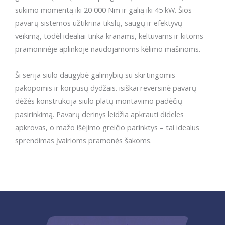
sukimo momentą iki 20 000 Nm ir galią iki 45 kW. Šios
pavarų sistemos užtikrina tikslų, saugų ir efektyvų
veikimą, todėl idealiai tinka kranams, keltuvams ir kitoms
pramoninėje aplinkoje naudojamoms kėlimo mašinoms.
Ši serija siūlo daugybė galimybių su skirtingomis
pakopomis ir korpusų dydžais. isiškai reversinė pavarų
dėžės konstrukcija siūlo platų montavimo padėčių
pasirinkimą. Pavarų derinys leidžia apkrauti dideles
apkrovas, o mažo išėjimo greičio parinktys – tai idealus
sprendimas įvairioms pramonės šakoms.