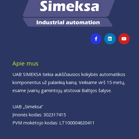
F
L
Y
a
i
o
c
n
u
e
k
t
b
e
u
o
d
b
o
i
e
Apie mus
k
n
-
f
UAB SIMEKSA tiekia aukščiausios kokybės automatikos
komponentus už palankią kainą. Veikiame virš 15 metų,
esame įvairių gamintojų atstovai Baltijos šalyse.
UAB „Simeksa”
Įmonės kodas: 302317415
PVM mokėtojo kodas: LT100004620411