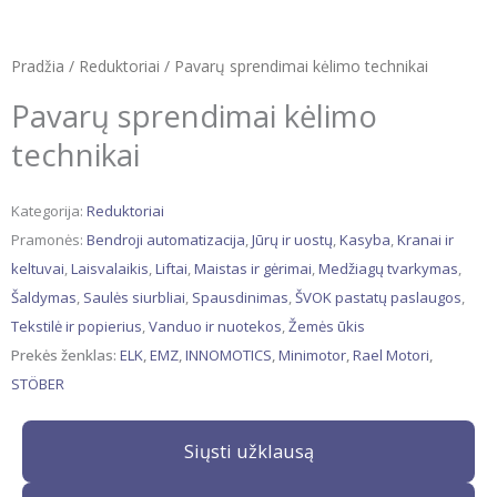
Pradžia
/
Reduktoriai
/ Pavarų sprendimai kėlimo technikai
Pavarų sprendimai kėlimo
technikai
Kategorija:
Reduktoriai
Pramonės:
Bendroji automatizacija
,
Jūrų ir uostų
,
Kasyba
,
Kranai ir
keltuvai
,
Laisvalaikis
,
Liftai
,
Maistas ir gėrimai
,
Medžiagų tvarkymas
,
Šaldymas
,
Saulės siurbliai
,
Spausdinimas
,
ŠVOK pastatų paslaugos
,
Tekstilė ir popierius
,
Vanduo ir nuotekos
,
Žemės ūkis
Prekės ženklas:
ELK
,
EMZ
,
INNOMOTICS
,
Minimotor
,
Rael Motori
,
STÖBER
Siųsti užklausą