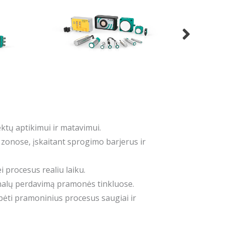
bjektų aptikimui ir matavimui.
e zonose, įskaitant sprogimo barjerus ir
i procesus realiu laiku.
 signalų perdavimą pramonės tinkluose.
ebėti pramoninius procesus saugiai ir