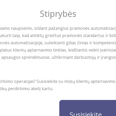
Stiprybės
iniams naujovėms, siūlant pažangius pramonės automatizaci
ukurti taip, kad atitiktų griežtus pramonės standartus ir bū
nės automatizacijoje, suteikianti gilias žinias ir kompetenci
latus klientų aptarnavimo tinklas, leidžiantis veikti įvairios
inkų apsaugos sprendimuose, užtikrinant darbuotojų ir įran
dirbimo operacijas? Susisiekite su mūsų klientų aptarnavim
kų perdirbimo ateitį kartu.
Susisiekite