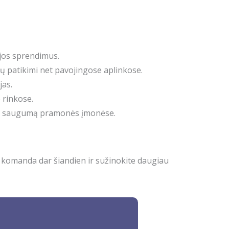
jos sprendimus.
tų patikimi net pavojingose aplinkose.
jas.
e rinkose.
gos saugumą pramonės įmonėse.
o komanda dar šiandien ir sužinokite daugiau