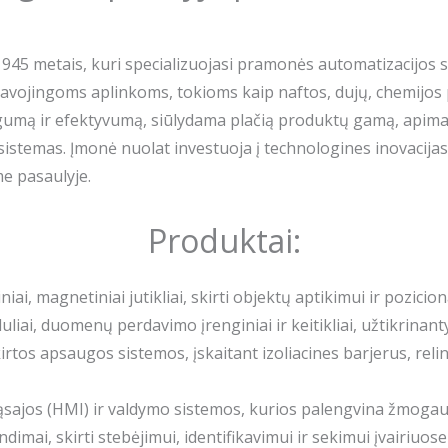
1945 metais, kuri specializuojasi pramonės automatizacijos 
 pavojingoms aplinkoms, tokioms kaip naftos, dujų, chemijos 
umą ir efektyvumą, siūlydama plačią produktų gamą, apimanči
 sistemas. Įmonė nuolat investuoja į technologines inovacijas
e pasaulyje.
Produktai:
iniai, magnetiniai jutikliai, skirti objektų aptikimui ir pozicio
uliai, duomenų perdavimo įrenginiai ir keitikliai, užtikrinan
rtos apsaugos sistemos, įskaitant izoliacines barjerus, re
ąsajos (HMI) ir valdymo sistemos, kurios palengvina žmogau
ndimai, skirti stebėjimui, identifikavimui ir sekimui įvairiu