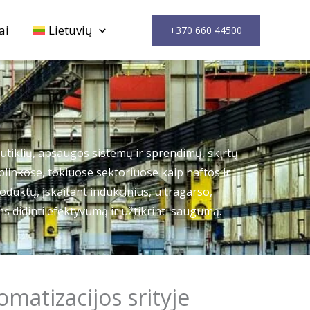
ai
Lietuvių
+370 660 44500
jutiklių, apsaugos sistemų ir sprendimų, skirtų
inkose, tokiuose sektoriuose kaip naftos ir
duktų, įskaitant indukcinius, ultragarso,
s didinti efektyvumą ir užtikrinti saugumą.
matizacijos srityje