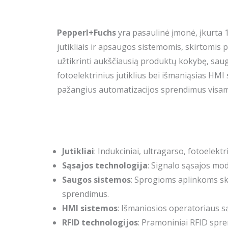
Pepperl+Fuchs
yra pasaulinė įmonė, įkurta 
jutikliais ir apsaugos sistemomis, skirtomis
užtikrinti aukščiausią produktų kokybę, saug
fotoelektrinius jutiklius bei išmaniąsias HMI
pažangius automatizacijos sprendimus visam
Jutikliai
: Indukciniai, ultragarso, fotoelektr
Sąsajos technologija
: Signalo sąsajos mod
Saugos sistemos
: Sprogioms aplinkoms ski
sprendimus.
HMI sistemos
: Išmaniosios operatoriaus s
RFID technologijos
: Pramoniniai RFID spre