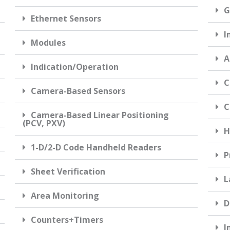
G
Ethernet Sensors
I
Modules
A
Indication/Operation
C
Camera-Based Sensors
C
Camera-Based Linear Positioning
(PCV, PXV)
H
1-D/2-D Code Handheld Readers
P
Sheet Verification
L
Area Monitoring
D
Counters+Timers
I