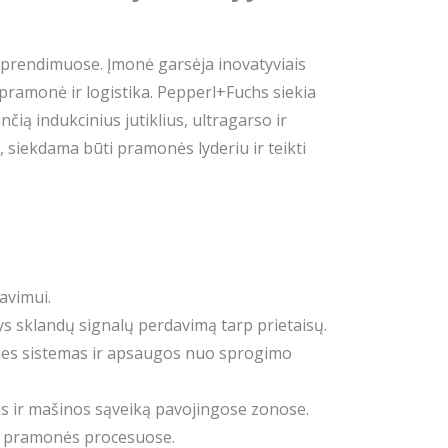
sprendimuose. Įmonė garsėja inovatyviais
pramonė ir logistika. Pepperl+Fuchs siekia
ą indukcinius jutiklius, ultragarso ir
, siekdama būti pramonės lyderiu ir teikti
navimui.
tys sklandų signalų perdavimą tarp prietaisų.
lines sistemas ir apsaugos nuo sprogimo
s ir mašinos sąveiką pavojingose zonose.
ose pramonės procesuose.