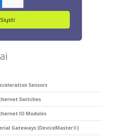
Siųsti
ai
cceleration Sensors
thernet Switches
thernet IO Modules
erial Gateways (DeviceMaster®)