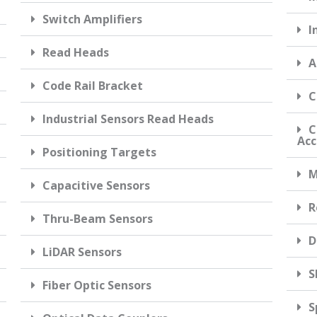
Switch Amplifiers
I
Read Heads
A
Code Rail Bracket
C
Industrial Sensors Read Heads
C
Acc
Positioning Targets
M
Capacitive Sensors
R
Thru-Beam Sensors
D
LiDAR Sensors
S
Fiber Optic Sensors
S