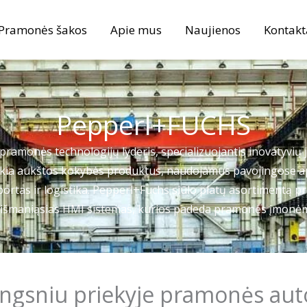
Pramonės šakos
Apie mus
Naujienos
Kontakt
Pepperl+FUCHS
pramonės technologijų lyderis, specializuojantis inovatyvių 
ikia aukštos kokybės produktus, naudojamus pavojingose apl
tas ir logistika. Pepperl+Fuchs siūlo platų asortimentą pro
s ir išmaniąsias HMI sistemas, kurios padeda pramonės įmonėm
ingsniu priekyje pramonės auto