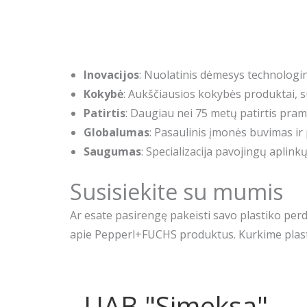
Inovacijos
: Nuolatinis dėmesys technolog
Kokybė
: Aukščiausios kokybės produktai, s
Patirtis
: Daugiau nei 75 metų patirtis pramo
Globalumas
: Pasaulinis įmonės buvimas ir p
Saugumas
: Specializacija pavojingų apl
Susisiekite su mumis
Ar esate pasirengę pakeisti savo plastiko per
apie Pepperl+FUCHS produktus. Kurkime plasti
UAB "Simeksa"