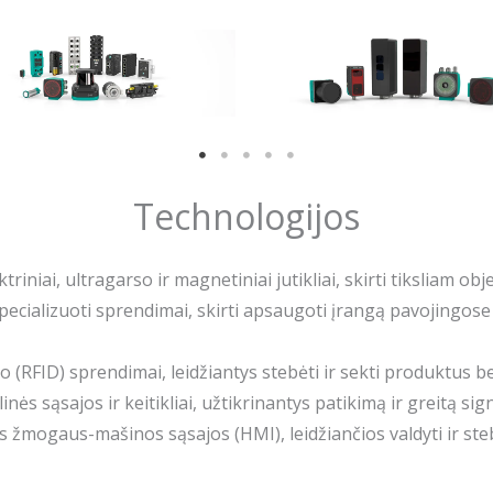
Technologijos
ktriniai, ultragarso ir magnetiniai jutikliai, skirti tiksliam o
Specializuoti sprendimai, skirti apsaugoti įrangą pavojingos
o (RFID) sprendimai, leidžiantys stebėti ir sekti produktus be
klinės sąsajos ir keitikliai, užtikrinantys patikimą ir greitą
s žmogaus-mašinos sąsajos (HMI), leidžiančios valdyti ir st