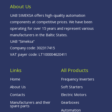
o
d
b
o
i
e
About Us
k
n
-
f
UAB SIMEKSA offers high-quality automation
components at competitive prices. We have been
operating for over 15 years and represent various
manufacturers in the Baltic States.
UAB “Simeksa”
Company code: 302317415
VAT payer code: LT100004620411
Links
All Products
Home
Frequency Inverters
About Us
Soft Starters
Contacts
Electric Motors
Manufacturers and their
Gearboxes
spare parts
Automation