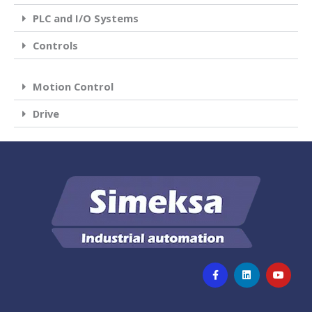
PLC and I/O Systems
Controls
Motion Control
Drive
F
L
Y
a
i
o
c
n
u
e
k
t
b
e
u