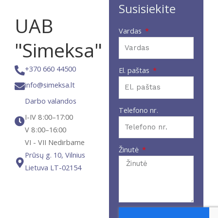
Susisiekite
UAB
Vardas
"Simeksa"
+370 660 44500
El. paštas
info@simeksa.lt
Darbo valandos
Telefono nr.
I-IV 8 :00–17:00
V 8 :00–16:00
VI - VII Nedirbame
Žinutė
Prūsų g. 10, Vilnius
Lietuva LT-02154​