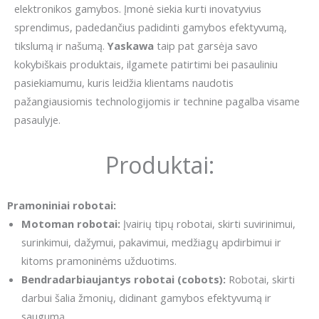
elektronikos gamybos.
Įmonė siekia kurti inovatyvius
sprendimus, padedančius padidinti gamybos efektyvumą,
tikslumą ir našumą.
Yaskawa
taip pat garsėja savo
kokybiškais produktais, ilgamete patirtimi bei pasauliniu
pasiekiamumu, kuris leidžia klientams naudotis
pažangiausiomis technologijomis ir technine pagalba visame
pasaulyje.
Produktai:
Pramoniniai robotai:
Motoman robotai:
Įvairių tipų robotai, skirti suvirinimui,
surinkimui, dažymui, pakavimui, medžiagų apdirbimui ir
kitoms pramoninėms užduotims.
Bendradarbiaujantys robotai (cobots):
Robotai, skirti
darbui šalia žmonių, didinant gamybos efektyvumą ir
saugumą.