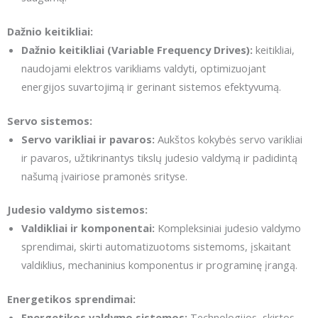
Dažnio keitikliai:
Dažnio keitikliai (Variable Frequency Drives):
keitikliai,
naudojami elektros varikliams valdyti, optimizuojant
energijos suvartojimą ir gerinant sistemos efektyvumą.
Servo sistemos:
Servo varikliai ir pavaros:
Aukštos kokybės servo varikliai
ir pavaros, užtikrinantys tikslų judesio valdymą ir padidintą
našumą įvairiose pramonės srityse.
Judesio valdymo sistemos:
Valdikliai ir komponentai:
Kompleksiniai judesio valdymo
sprendimai, skirti automatizuotoms sistemoms, įskaitant
valdiklius, mechaninius komponentus ir programinę įrangą.
Energetikos sprendimai:
Energetikos valdymo sistemos:
Technologijos, skirtos