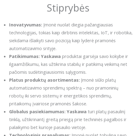
Stiprybės
Inovatyvumas:
Įmonė nuolat diegia pažangiausias
technologijas, tokias kaip dirbtinis intelektas, IoT, ir robotika,
siekdama išlaikyti savo poziciją kaip lyderė pramonės
automatizavimo srityje.
Patikimumas:
Yaskawa
produktai garsėja savo kokybe ir
ilgaamžiškumu, kas užtikrina stabilų ir patikimą veikimą net
pačiomis sudėtingiausiomis sąlygomis.
Platus produktų asortimentas:
Įmonė siūlo platų
automatizavimo sprendimų spektrą – nuo pramoninių
robotų iki servo sistemų ir energetikos sprendimų,
pritaikomų įvairiose pramonės šakose.
Globalus pasiekiamumas:
Yaskawa
turi platų pasaulinį
tinklą, užtikrinantį greitą prieigą prie techninės pagalbos ir
palaikymo bet kurioje pasaulio vietoje.
Technologinis pranašumas:
Įmonė nuolat tobulina savo