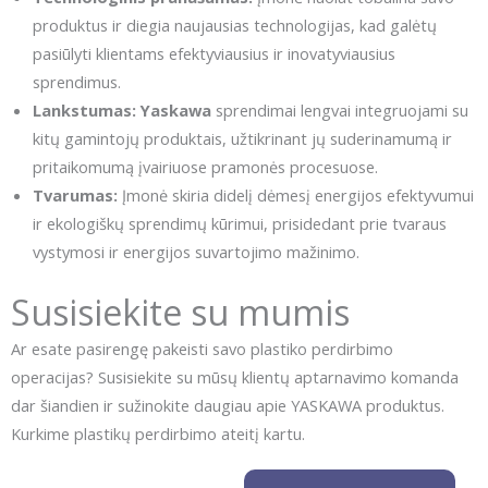
produktus ir diegia naujausias technologijas, kad galėtų
pasiūlyti klientams efektyviausius ir inovatyviausius
sprendimus.
Lankstumas:
Yaskawa
sprendimai lengvai integruojami su
kitų gamintojų produktais, užtikrinant jų suderinamumą ir
pritaikomumą įvairiuose pramonės procesuose.
Tvarumas:
Įmonė skiria didelį dėmesį energijos efektyvumui
ir ekologiškų sprendimų kūrimui, prisidedant prie tvaraus
vystymosi ir energijos suvartojimo mažinimo.
Susisiekite su mumis
Ar esate pasirengę pakeisti savo plastiko perdirbimo
operacijas? Susisiekite su mūsų klientų aptarnavimo komanda
dar šiandien ir sužinokite daugiau apie YASKAWA produktus.
Kurkime plastikų perdirbimo ateitį kartu.