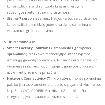
pažangias judesio sintezės ir koordinavimo technologijas,
kurios užtikrina sinchronizuotą kelių ašių valdymą
sudėtingose automatizavimo sistemose.
Sigma-7 servo sistemos:
Naujos kartos servo sistemos,
kurios užtikrina itin tikslų judesio valdymą su minimaliu
vibravimu ir greitu reagavimu.
IoT ir Pramonė 4.0:
Smart Factory Solutions (Išmaniosios gamyklos
sprendimai):
Yaskawa
technologijos integruojamos į
išmaniųjų gamyklų sprendimus, leidžiant rinkti ir analizuoti
duomenis realiu laiku, optimizuojant gamybos procesus ir
užtikrinant prevencinę priežiūrą.
Network Connectivity (Tinklo ryšys):
Įmonės sprendimai
palaiko įvairias pramonės standartų sąsajas ir tinklus, tokius
kaip EtherCAT, PROFIBUS ir kiti, leidžiant sklandžiai
integruoti į įvairias automatizavimo sistemas.