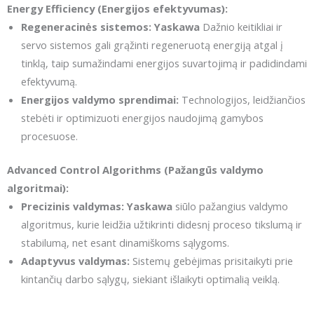
Energy Efficiency (Energijos efektyvumas):
Regeneracinės sistemos:
Yaskawa
Dažnio keitikliai ir
servo sistemos gali grąžinti regeneruotą energiją atgal į
tinklą, taip sumažindami energijos suvartojimą ir padidindami
efektyvumą.
Energijos valdymo sprendimai:
Technologijos, leidžiančios
stebėti ir optimizuoti energijos naudojimą gamybos
procesuose.
Advanced Control Algorithms (Pažangūs valdymo
algoritmai):
Precizinis valdymas:
Yaskawa
siūlo pažangius valdymo
algoritmus, kurie leidžia užtikrinti didesnį proceso tikslumą ir
stabilumą, net esant dinamiškoms sąlygoms.
Adaptyvus valdymas:
Sistemų gebėjimas prisitaikyti prie
kintančių darbo sąlygų, siekiant išlaikyti optimalią veiklą.